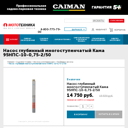
ИСКАТЬ
СТАТУС РЕМОНТА
8-800-775-79-
БАРНАУЛ
КАБИНЕТ
КОРЗИНА
00
СНЕГОУБОРОЧНАЯ
ПНЕВМО
САДОВАЯ
СТРОИТЕЛЬНОЕ
ЭЛЕКТРО
КАТАЛОГ
СИЛОВАЯ ТЕХНИКА
И ТЕПЛОВАЯ
ОБОРУДОВАНИЕ
ТЕХНИКА
ОБОРУДОВАНИЕ
ИНСТРУМЕНТ
ТЕХНИКА
Насос глубинный многоступенчатый Кама
95НПС-10-0,75-2/50
Главная
-
Садовая техника
-
Насосы электрические
-
Глубинные насосы
-
Насос глубинный многоступенчатый Кама 95НПС-10-0,75-2/50
В наличии
Насос глубинный
многоступенчатый Кама
95НПС-10-0,75-2/50
14 750 руб.
15 530 руб.
Закажи на сайте со скидкой
Количество:
КУПИТЬ В 1 КЛИК
В КОРЗИНУ
Наведите для увеличения картинки