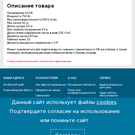
Описание товара
Напряжение 220В
Мощность 750 Вт
Max производительность 4500 л/час
Max напор 50 м
Длина шнура 30 м
Max глубина погружения 35 м
Допустимое содержание песка в воде 150 г/м3
Диаметр насоса 95 мм
Рабочих колес 10
Диаметр выходного соединения 1 1/4"
Может применяться для подачи воды из скважин с диаметром от 98 мм и более, а также
колодцев, резервуаров для водоснабжения дома и полива огорода.
Перед покупкой уточняйте технические характеристики
НАШИ АДРЕСА
ПОКУПАТЕЛЯМ
О НАС
СЕРВИС
Алтайский край
Как зарегистрироваться
Основание компании
Адреса сервисных
центров
Новосибирская область
Оформление заказа
Политика
конфиденциальности
Гарантийное
Самовывоз
обслуживание
Пользовательское
Данный сайт использует файлы
cookies
.
Способы оплаты
соглашение
Проверить статус
ремонта
Новости
Подтвердите согласие на использование
Акции и скидки
Оставить отзыв
или покиньте сайт
ЕСТЬ ВОПРОСЫ? НАПИШИТЕ НАМ!
admin@mototehnika-gk.ru
Внимание! Сайт не является публичной офертой!