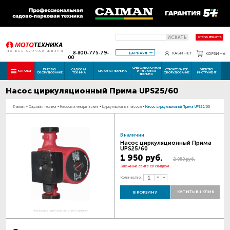
ИСКАТЬ
СТАТУС РЕМОНТА
8-800-775-79-
БАРНАУЛ
КАБИНЕТ
КОРЗИНА
00
СНЕГОУБОРОЧНАЯ
ПНЕВМО
САДОВАЯ
СТРОИТЕЛЬНОЕ
ЭЛЕКТРО
КАТАЛОГ
СИЛОВАЯ ТЕХНИКА
И ТЕПЛОВАЯ
ОБОРУДОВАНИЕ
ТЕХНИКА
ОБОРУДОВАНИЕ
ИНСТРУМЕНТ
ТЕХНИКА
Насос циркуляционный Прима UPS25/60
Главная
-
Садовая техника
-
Насосы электрические
-
Циркуляционные насосы
-
Насос циркуляционный Прима UPS25/60
В наличии
Насос циркуляционный Прима
UPS25/60
1 950 руб.
2 050 руб.
Закажи на сайте со скидкой
Количество:
КУПИТЬ В 1 КЛИК
В КОРЗИНУ
Наведите для увеличения картинки