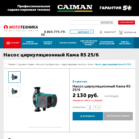
ИСКАТЬ
СТАТУС РЕМОНТА
8-800-775-79-
БАРНАУЛ
КАБИНЕТ
КОРЗИНА
00
СНЕГОУБОРОЧНАЯ
ПНЕВМО
САДОВАЯ
СТРОИТЕЛЬНОЕ
ЭЛЕКТРО
КАТАЛОГ
СИЛОВАЯ ТЕХНИКА
И ТЕПЛОВАЯ
ОБОРУДОВАНИЕ
ТЕХНИКА
ОБОРУДОВАНИЕ
ИНСТРУМЕНТ
ТЕХНИКА
Насос циркуляционный Кама RS 25/6
Главная
-
Садовая техника
-
Насосы электрические
-
Циркуляционные насосы
-
Кама
-
Насос циркуляционный Кама RS 25/6
В наличии
Насос циркуляционный Кама RS
25/6
2 130 руб.
2 240 руб.
Закажи на сайте со скидкой
Количество:
КУПИТЬ В 1 КЛИК
В КОРЗИНУ
Наведите для увеличения картинки