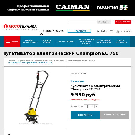
ИСКАТЬ
СТАТУС РЕМОНТА
8-800-775-79-
БАРНАУЛ
КАБИНЕТ
КОРЗИНА
00
СНЕГОУБОРОЧНАЯ
ПНЕВМО
САДОВАЯ
СТРОИТЕЛЬНОЕ
ЭЛЕКТРО
КАТАЛОГ
СИЛОВАЯ ТЕХНИКА
И ТЕПЛОВАЯ
ОБОРУДОВАНИЕ
ТЕХНИКА
ОБОРУДОВАНИЕ
ИНСТРУМЕНТ
ТЕХНИКА
Культиватор электрический Champion EC 750
Главная
-
Садовая техника
-
Мотокультиваторы и навесное
-
Культиваторы электрические
-
Культиватор электрический Champion EC 750
Артикул:
EC750
В наличии
Культиватор электрический
Champion EC 750
9 990 руб.
Закажи на сайте со скидкой
Количество:
КУПИТЬ В 1 КЛИК
В КОРЗИНУ
Наведите для увеличения картинки