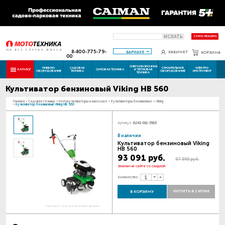
ИСКАТЬ
СТАТУС РЕМОНТА
8-800-775-79-
БАРНАУЛ
КАБИНЕТ
КОРЗИНА
00
СНЕГОУБОРОЧНАЯ
ПНЕВМО
САДОВАЯ
СТРОИТЕЛЬНОЕ
ЭЛЕКТРО
КАТАЛОГ
СИЛОВАЯ ТЕХНИКА
И ТЕПЛОВАЯ
ОБОРУДОВАНИЕ
ТЕХНИКА
ОБОРУДОВАНИЕ
ИНСТРУМЕНТ
ТЕХНИКА
Культиватор бензиновый Viking HB 560
Главная
-
Садовая техника
-
Мотокультиваторы и навесное
-
Культиваторы бензиновые
-
Viking
-
Культиватор бензиновый Viking HB 560
Артикул:
6241-011-3915
В наличии
Культиватор бензиновый Viking
HB 560
93 091 руб.
97 990 руб.
Закажи на сайте со скидкой
Количество:
КУПИТЬ В 1 КЛИК
В КОРЗИНУ
Наведите для увеличения картинки