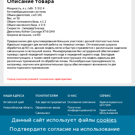
Описание товара
Мощность, л.с./кВт 3.5/2.4
Антивибрационная система
Объем двигателя, см3 141
Вес, кг 52
Объем топливного бака, л 1.1
Объем масляного бака, л 0.6
Скорости - 1вперёд/1назад
Двигатель Kohler Courage XT-6 OHV
Ширина вспашки, см 60
Предназначен для культивирования больших участков с разной плотностью почв.
Идеально подходит для легкой работы на тяжелых почвах. Оптимальная ширина
обработки до 60 см, данная модель легко и быстро справляется с различными задачами
связанными со вспашкой земли. Маневрирование без затруднений обеспечивает
привод с одной передачай переднего хода и передачей заднего хода. Благодаря
комплектующим, а также своей прочной конструкции эта модель идеальна для
различных применений по обработке почвы. Разнообразные принадлежности,
например, окучник или дополнительные грузы обеспечивают возможности для
многостороннего применения.
.
Перед покупкой уточняйте технические характеристики
НАШИ АДРЕСА
ПОКУПАТЕЛЯМ
О НАС
СЕРВИС
Алтайский край
Как зарегистрироваться
Основание компании
Адреса сервисных
центров
Новосибирская область
Оформление заказа
Политика
конфиденциальности
Гарантийное
Самовывоз
обслуживание
Пользовательское
Данный сайт использует файлы
cookies
.
Способы оплаты
соглашение
Проверить статус
ремонта
Новости
Подтвердите согласие на использование
Акции и скидки
Оставить отзыв