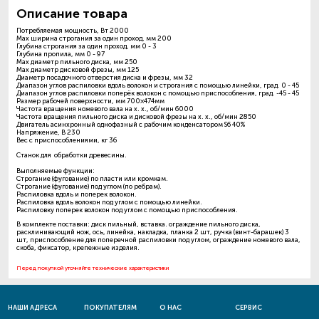
Описание товара
Потребляемая мощность, Вт 2000
Max ширина строгания за один проход, мм 200
Глубина строгания за один проход, мм 0 - 3
Глубина пропила, мм 0 - 97
Max диаметр пильного диска, мм 250
Max диаметр дисковой фрезы, мм 125
Диаметр посадочного отверстия диска и фрезы, мм 32
Диапазон углов распиловки вдоль волокон и строгания с помощью линейки, град. 0 - 45
Диапазон углов распиловки поперёк волокон с помощью приспособления, град. -45 - 45
Размер рабочей поверхности, мм 700×474мм
Частота вращения ножевого вала на х. х., об/мин 6000
Частота вращения пильного диска и дисковой фрезы на х. х., об/мин 2850
Двигатель асинхронный однофазный с рабочим конденсатором S6 40%
Напряжение, В 230
Вес с приспособлениями, кг 36
Станок для обработки древесины.
Выполняемые функции:
Строгание (фугование) по пласти или кромкам.
Строгание (фугование) под углом (по ребрам).
Распиловка вдоль и поперек волокон.
Распиловка вдоль волокон под углом с помощью линейки.
Распиловку поперек волокон под углом с помощью приспособления.
В комплекте поставки: диск пильный, вставка. ограждение пильного диска,
расклинивающий нож, ось, линейка, накладка, планка 2 шт, ручка (винт-барашек) 3
шт, приспособление для поперечной распиловки под углом, ограждение ножевого вала,
скоба, фиксатор, крепежные изделия.
Перед покупкой уточняйте технические характеристики
НАШИ АДРЕСА
ПОКУПАТЕЛЯМ
О НАС
СЕРВИС