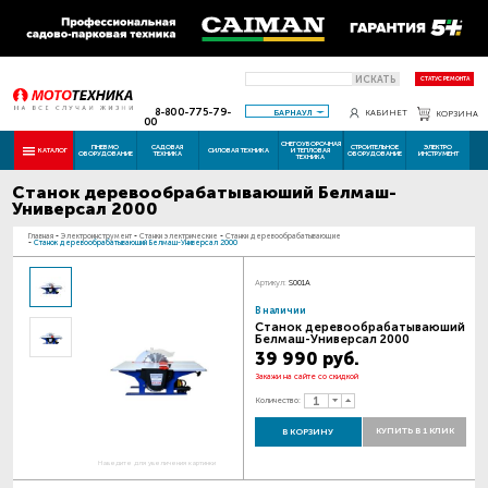
ИСКАТЬ
СТАТУС РЕМОНТА
8-800-775-79-
БАРНАУЛ
КАБИНЕТ
КОРЗИНА
00
СНЕГОУБОРОЧНАЯ
ПНЕВМО
САДОВАЯ
СТРОИТЕЛЬНОЕ
ЭЛЕКТРО
КАТАЛОГ
СИЛОВАЯ ТЕХНИКА
И ТЕПЛОВАЯ
ОБОРУДОВАНИЕ
ТЕХНИКА
ОБОРУДОВАНИЕ
ИНСТРУМЕНТ
ТЕХНИКА
Станок деревообрабатываюший Белмаш-
Универсал 2000
Главная
-
Электроинструмент
-
Станки электрические
-
Станки деревообрабатывающие
-
Станок деревообрабатываюший Белмаш-Универсал 2000
Артикул:
S001A
В наличии
Станок деревообрабатываюший
Белмаш-Универсал 2000
39 990 руб.
Закажи на сайте со скидкой
Количество:
КУПИТЬ В 1 КЛИК
В КОРЗИНУ
Наведите для увеличения картинки