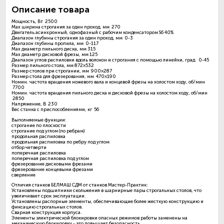
Описание товара
Мощность, Вт 2500
Max ширина строгания за один проход, мм 270
Двигатель асинхронный, однофазный с рабочим конденсатором S6 40%
Диапазон глубины строгания за один проход, мм 0-3
Диапазон глубины пропила, мм 0-117
Max диаметр пильного диска, мм 315
Max диаметр дисковой фрезы, мм 125
Диапазон углов распиловки вдоль волокон и строгания с помощью линейки, град. 0-45
Размер пильного стола, мм 872×532
Размер столов при строгании, мм 900×287
Размер стола для фрезерования, мм 470×190
Номин. частота вращения ножевого вала и концевой фрезы на холостом ходу, об/мин
7700
Номин. частота вращения пильного диска и дисковой фрезы на холостом ходу, об/мин
2850
Напряжение, В 230
Вес станка с приспособлениями, кг 56
Выполняемые функции:
строгание по плоскости
строгание под углом (по ребрам)
продольная распиловка
продольная распиловка по ребру под углом
отбор четверти
поперечная распиловка
поперечная распиловка под углом
фрезерование дисковыми фрезами
фрезерование концевыми фрезами
сверление
Отличия станков БЕЛМАШ СДМ от станков Мастер-Практик:
Установлены подшипники скольжения в шарнирные пары строгальных столов, что
увеличивает срок эксплуатации.
Установлены распорные элементы, обеспечивающие более жесткую конструкцию и
фиксацию строгальных столов.
Сварная конструкция корпуса.
Элементы электрической блокировки опасных режимов работы заменены на
механическую блокировку - это повышает безопасность.