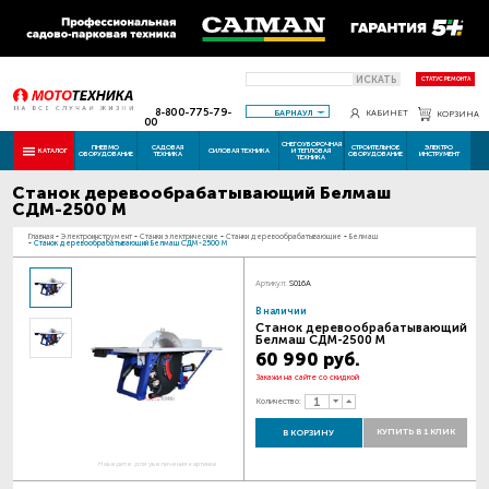
ИСКАТЬ
СТАТУС РЕМОНТА
8-800-775-79-
БАРНАУЛ
КАБИНЕТ
КОРЗИНА
00
СНЕГОУБОРОЧНАЯ
ПНЕВМО
САДОВАЯ
СТРОИТЕЛЬНОЕ
ЭЛЕКТРО
КАТАЛОГ
СИЛОВАЯ ТЕХНИКА
И ТЕПЛОВАЯ
ОБОРУДОВАНИЕ
ТЕХНИКА
ОБОРУДОВАНИЕ
ИНСТРУМЕНТ
ТЕХНИКА
Станок деревообрабатывающий Белмаш
СДМ-2500 М
Главная
-
Электроинструмент
-
Станки электрические
-
Станки деревообрабатывающие
-
Белмаш
-
Станок деревообрабатывающий Белмаш СДМ-2500 М
Артикул:
S016A
В наличии
Станок деревообрабатывающий
Белмаш СДМ-2500 М
60 990 руб.
Закажи на сайте со скидкой
Количество:
КУПИТЬ В 1 КЛИК
В КОРЗИНУ
Наведите для увеличения картинки