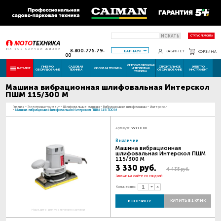
ИСКАТЬ
СТАТУС РЕМОНТА
8-800-775-79-
БАРНАУЛ
КАБИНЕТ
КОРЗИНА
00
СНЕГОУБОРОЧНАЯ
ПНЕВМО
САДОВАЯ
СТРОИТЕЛЬНОЕ
ЭЛЕКТРО
КАТАЛОГ
СИЛОВАЯ ТЕХНИКА
И ТЕПЛОВАЯ
ОБОРУДОВАНИЕ
ТЕХНИКА
ОБОРУДОВАНИЕ
ИНСТРУМЕНТ
ТЕХНИКА
Машина вибрационная шлифовальная Интерскол
ПШМ 115/300 М
Главная
-
Электроинструмент
-
Шлифовальные машины
-
Вибрационные шлифмашины
-
Интерскол
-
Машина вибрационная шлифовальная Интерскол ПШМ 115/300 М
Артикул:
368.1.0.00
В наличии
Машина вибрационная
шлифовальная Интерскол ПШМ
115/300 М
3 330 руб.
4 435 руб.
Закажи на сайте со скидкой
Количество:
КУПИТЬ В 1 КЛИК
В КОРЗИНУ
Наведите для увеличения картинки