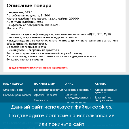
Описание товара
Напряжение, В 220
Потребляемая мощность, Вт 300
Частота колебаний платформы на х.х., кол/мин 20000
Амплитуда колебаний, мм 2
Шлифовальная поверхность, мм 115x210
Масса, кг 2,9
Применяется для шлифовки дерева, композитных материалов (ДСП, ОСП, МДФ),
шпаклевки, искусственного каменя и др. материалов.
Накладка подошвы из мелкопористого полимера для лучшего прилегание оснастки к
обрабатываемой поверхности.
2 способа крепления оснастки.
Низкий уровень вибрации на рукоятках.
Закрытые подшипники и алюминиевый опорный фланец.
Система пылеудаления со встроенными пылеотводящими каналами.
Фиксатор кнопки включения.
Перед покупкой уточняйте технические характеристики
НАШИ АДРЕСА
ПОКУПАТЕЛЯМ
О НАС
СЕРВИС
Алтайский край
Как зарегистрироваться
Основание компании
Адреса сервисных
центров
Новосибирская область
Оформление заказа
Политика
конфиденциальности
Гарантийное
Самовывоз
обслуживание
Пользовательское
Данный сайт использует файлы
cookies
.
Способы оплаты
соглашение
Проверить статус
ремонта
Новости
Подтвердите согласие на использование
Акции и скидки
Оставить отзыв
или покиньте сайт
ЕСТЬ ВОПРОСЫ? НАПИШИТЕ НАМ!
admin@mototehnika-gk.ru