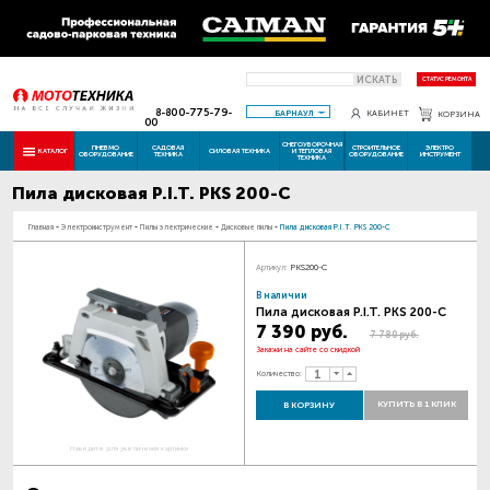
ИСКАТЬ
СТАТУС РЕМОНТА
8-800-775-79-
БАРНАУЛ
КАБИНЕТ
КОРЗИНА
00
СНЕГОУБОРОЧНАЯ
ПНЕВМО
САДОВАЯ
СТРОИТЕЛЬНОЕ
ЭЛЕКТРО
КАТАЛОГ
СИЛОВАЯ ТЕХНИКА
И ТЕПЛОВАЯ
ОБОРУДОВАНИЕ
ТЕХНИКА
ОБОРУДОВАНИЕ
ИНСТРУМЕНТ
ТЕХНИКА
Пила дисковая P.I.T. PKS 200-C
Главная
-
Электроинструмент
-
Пилы электрические
-
Дисковые пилы
-
Пила дисковая P.I.T. PKS 200-C
Артикул:
PKS200-C
В наличии
Пила дисковая P.I.T. PKS 200-C
7 390 руб.
7 780 руб.
Закажи на сайте со скидкой
Количество:
КУПИТЬ В 1 КЛИК
В КОРЗИНУ
Наведите для увеличения картинки