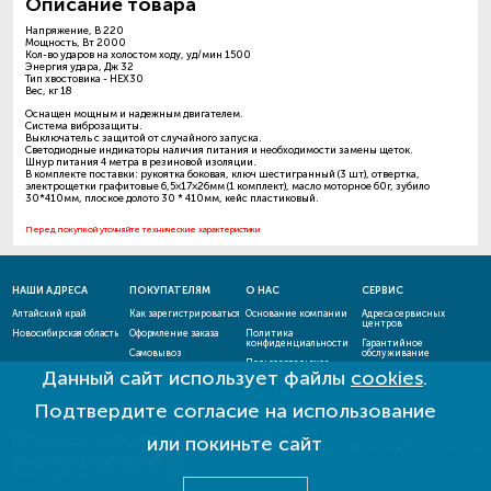
Описание товара
Напряжение, В 220
Мощность, Вт 2000
Кол-во ударов на холостом ходу, уд/мин 1500
Энергия удара, Дж 32
Тип хвостовика - HEX30
Вес, кг 18
Оснащен мощным и надежным двигателем.
Система виброзащиты.
Выключатель с защитой от случайного запуска.
Светодиодные индикаторы наличия питания и необходимости замены щеток.
Шнур питания 4 метра в резиновой изоляции.
В комплекте поставки: рукоятка боковая, ключ шестигранный (3 шт), отвертка,
электрощетки графитовые 6,5×17×26мм (1 комплект), масло моторное 60г, зубило
30*410мм, плоское долото 30 * 410мм, кейс пластиковый.
Перед покупкой уточняйте технические характеристики
НАШИ АДРЕСА
ПОКУПАТЕЛЯМ
О НАС
СЕРВИС
Алтайский край
Как зарегистрироваться
Основание компании
Адреса сервисных
центров
Новосибирская область
Оформление заказа
Политика
конфиденциальности
Гарантийное
Самовывоз
обслуживание
Пользовательское
Данный сайт использует файлы
cookies
.
Способы оплаты
соглашение
Проверить статус
ремонта
Новости
Подтвердите согласие на использование
Акции и скидки
Оставить отзыв
или покиньте сайт
ЕСТЬ ВОПРОСЫ? НАПИШИТЕ НАМ!
admin@mototehnika-gk.ru
Внимание! Сайт не является публичной офертой!