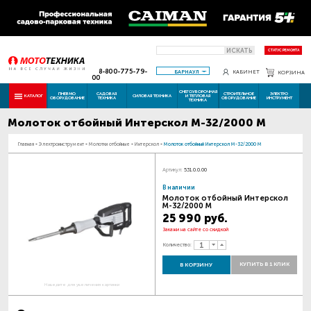
ИСКАТЬ
СТАТУС РЕМОНТА
8-800-775-79-
БАРНАУЛ
КАБИНЕТ
КОРЗИНА
00
СНЕГОУБОРОЧНАЯ
ПНЕВМО
САДОВАЯ
СТРОИТЕЛЬНОЕ
ЭЛЕКТРО
КАТАЛОГ
СИЛОВАЯ ТЕХНИКА
И ТЕПЛОВАЯ
ОБОРУДОВАНИЕ
ТЕХНИКА
ОБОРУДОВАНИЕ
ИНСТРУМЕНТ
ТЕХНИКА
Молоток отбойный Интерскол М-32/2000 М
Главная
-
Электроинструмент
-
Молотки отбойные
-
Интерскол
-
Молоток отбойный Интерскол М-32/2000 М
Артикул:
531.0.0.00
В наличии
Молоток отбойный Интерскол
М-32/2000 М
25 990 руб.
Закажи на сайте со скидкой
Количество:
КУПИТЬ В 1 КЛИК
В КОРЗИНУ
Наведите для увеличения картинки