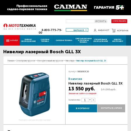
ИСКАТЬ
СТАТУС РЕМОНТА
8-800-775-79-
БАРНАУЛ
КАБИНЕТ
КОРЗИНА
00
СНЕГОУБОРОЧНАЯ
ПНЕВМО
САДОВАЯ
СТРОИТЕЛЬНОЕ
ЭЛЕКТРО
КАТАЛОГ
СИЛОВАЯ ТЕХНИКА
И ТЕПЛОВАЯ
ОБОРУДОВАНИЕ
ТЕХНИКА
ОБОРУДОВАНИЕ
ИНСТРУМЕНТ
ТЕХНИКА
Нивелир лазерный Bosch GLL 3X
Главная
-
Электроинструмент
-
Измерительный инструмент
-
Нивелиры
-
Нивелир лазерный Bosch GLL 3X
Артикул:
0601063CJ0
В наличии
Нивелир лазерный Bosch GLL 3X
13 550 руб.
14 260 руб.
Закажи на сайте со скидкой
Количество:
КУПИТЬ В 1 КЛИК
В КОРЗИНУ
Наведите для увеличения картинки