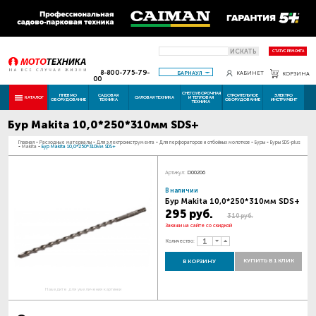
ИСКАТЬ
СТАТУС РЕМОНТА
8-800-775-79-
БАРНАУЛ
КАБИНЕТ
КОРЗИНА
00
СНЕГОУБОРОЧНАЯ
ПНЕВМО
САДОВАЯ
СТРОИТЕЛЬНОЕ
ЭЛЕКТРО
КАТАЛОГ
СИЛОВАЯ ТЕХНИКА
И ТЕПЛОВАЯ
ОБОРУДОВАНИЕ
ТЕХНИКА
ОБОРУДОВАНИЕ
ИНСТРУМЕНТ
ТЕХНИКА
Бур Makita 10,0*250*310мм SDS+
Главная
-
Расходные материалы
-
Для электроинструмента
-
Для перфораторов и отбойных молотков
-
Буры
-
Буры SDS-plus
-
Makita
-
Бур Makita 10,0*250*310мм SDS+
Артикул:
D00206
В наличии
Бур Makita 10,0*250*310мм SDS+
295 руб.
310 руб.
Закажи на сайте со скидкой
Количество:
КУПИТЬ В 1 КЛИК
В КОРЗИНУ
Наведите для увеличения картинки