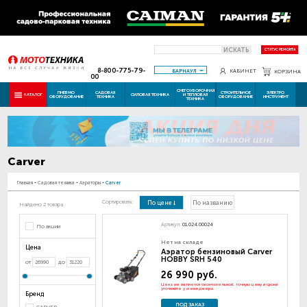
ИСКАТЬ
СТАТУС РЕМОНТА
8-800-775-79-
БАРНАУЛ
КАБИНЕТ
КОРЗИНА
00
СНЕГОУБОРОЧНАЯ
ПНЕВМО
САДОВАЯ
СТРОИТЕЛЬНОЕ
ЭЛЕКТРО
КАТАЛОГ
СИЛОВАЯ ТЕХНИКА
И ТЕПЛОВАЯ
ОБОРУДОВАНИЕ
ТЕХНИКА
ОБОРУДОВАНИЕ
ИНСТРУМЕНТ
ТЕХНИКА
Carver
Главная
-
Садовая техника
-
Аэраторы
-
Carver
Сортировать:
По цене
По названию
Найдено 2 товара
Артикул:
01.024.00024
По акции
Нет на складе
Цена
Аэратор бензиновый Carver
HOBBY SRH 540
от
до
26 990 руб.
Цена не является окончательной, точную цену и сроки
уточняйте у менеджера
Бренд
ПОД ЗАКАЗ