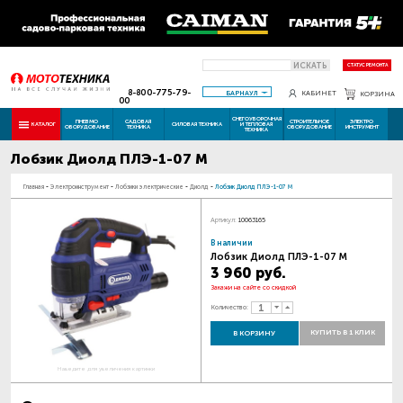
ИСКАТЬ
СТАТУС РЕМОНТА
8-800-775-79-
БАРНАУЛ
КАБИНЕТ
КОРЗИНА
00
СНЕГОУБОРОЧНАЯ
ПНЕВМО
САДОВАЯ
СТРОИТЕЛЬНОЕ
ЭЛЕКТРО
КАТАЛОГ
СИЛОВАЯ ТЕХНИКА
И ТЕПЛОВАЯ
ОБОРУДОВАНИЕ
ТЕХНИКА
ОБОРУДОВАНИЕ
ИНСТРУМЕНТ
ТЕХНИКА
Лобзик Диолд ПЛЭ-1-07 М
Главная
-
Электроинструмент
-
Лобзики электрические
-
Диолд
-
Лобзик Диолд ПЛЭ-1-07 М
Артикул:
10063165
В наличии
Лобзик Диолд ПЛЭ-1-07 М
3 960 руб.
Закажи на сайте со скидкой
Количество:
КУПИТЬ В 1 КЛИК
В КОРЗИНУ
Наведите для увеличения картинки