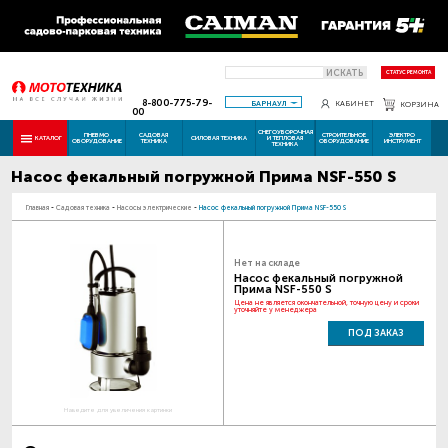
ИСКАТЬ
СТАТУС РЕМОНТА
8-800-775-79-
БАРНАУЛ
КАБИНЕТ
КОРЗИНА
00
СНЕГОУБОРОЧНАЯ
ПНЕВМО
САДОВАЯ
СТРОИТЕЛЬНОЕ
ЭЛЕКТРО
КАТАЛОГ
СИЛОВАЯ ТЕХНИКА
И ТЕПЛОВАЯ
ОБОРУДОВАНИЕ
ТЕХНИКА
ОБОРУДОВАНИЕ
ИНСТРУМЕНТ
ТЕХНИКА
Насос фекальный погружной Прима NSF-550 S
Главная
-
Садовая техника
-
Насосы электрические
-
Насос фекальный погружной Прима NSF-550 S
Нет на складе
Насос фекальный погружной
Прима NSF-550 S
Цена не является окончательной, точную цену и сроки
уточняйте у менеджера
ПОД ЗАКАЗ
Наведите для увеличения картинки