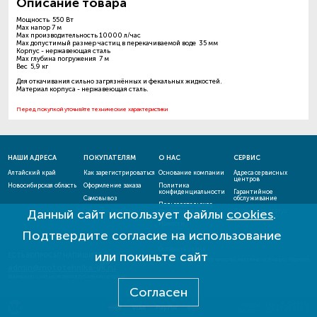
Описание товара
Мощность 550 Вт
Max напор 7 м
Max производительность 10000 л/час
Max допустимый размер частиц в перекачиваемой воде 35 мм
Корпус - нержавеющая сталь
Max глубина погружения 7 м
Вес 5,9 кг
Для откачивания сильно загрязнённых и фекальных жидкостей.
Материал корпуса - нержавеющая сталь.
Перед покупкой уточняйте технические характеристики
НАШИ АДРЕСА
ПОКУПАТЕЛЯМ
О НАС
СЕРВИС
Алтайский край
Как зарегистрироваться
Основание компании
Адреса сервисных
центров
Новосибирская область
Оформление заказа
Политика
конфиденциальности
Гарантийное
Самовывоз
обслуживание
Пользовательское
Данный сайт использует файлы
cookies
.
Способы оплаты
соглашение
Проверить статус
ремонта
Новости
Подтвердите согласие на использование
Акции и скидки
Оставить отзыв
или покиньте сайт
ЕСТЬ ВОПРОСЫ? НАПИШИТЕ НАМ!
admin@mototehnika-gk.ru
Внимание! Сайт не является публичной офертой!
Согласен
Разработка - E-SYSTEM
Дизайн - DAB.CREATIVE