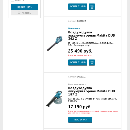
MAKITA
КУПИТЬ В 1 КЛИК
Применить
Очистить
Артикул:
DUB362Z
В наличии
Воздуходувка
аккумуляторная Makita DUB
362 Z
18+18В, Li-ion, 11400\21500об\м, 6.9\13.4м3\м,
3.9кг, без аккум. и з.у.
23 490 руб.
Цена при заказе на сайте
КУПИТЬ В 1 КЛИК
Артикул:
DUB187Z
Нет на складе
Воздуходувка
аккумуляторная Makita DUB
187 Z
LXT BL 18В, 4, 2 м³/мин, 64 м/с, мешок 25л, XPT,
б\акк, з\у
17 190 руб.
Цена не является окончательной, точную цену и сроки
уточняйте у менеджера
ПОД ЗАКАЗ