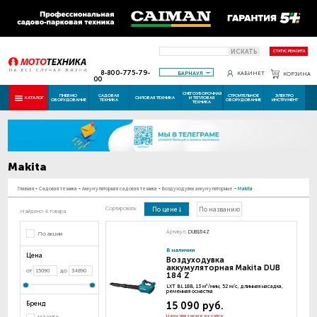
ИСКАТЬ
СТАТУС РЕМОНТА
8-800-775-79-
БАРНАУЛ
КАБИНЕТ
КОРЗИНА
00
СНЕГОУБОРОЧНАЯ
ПНЕВМО
САДОВАЯ
СТРОИТЕЛЬНОЕ
ЭЛЕКТРО
КАТАЛОГ
СИЛОВАЯ ТЕХНИКА
И ТЕПЛОВАЯ
ОБОРУДОВАНИЕ
ТЕХНИКА
ОБОРУДОВАНИЕ
ИНСТРУМЕНТ
ТЕХНИКА
Makita
Главная
-
Садовая техника
-
Аккумуляторная садовая техника
-
Воздуходувки аккумуляторные
-
Makita
Сортировать:
По цене
По названию
Найдено 4 товара
Артикул:
DUB184Z
По акции
В наличии
Цена
Воздуходувка
аккумуляторная Makita DUB
от
до
184 Z
LXT BL 18В, 13 м³/мин, 52 м/с, длинная насадка,
ременная оснастка
Бренд
15 090 руб.
Цена при заказе на сайте