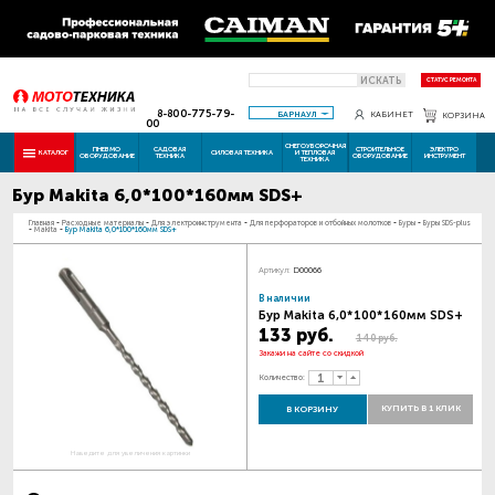
ИСКАТЬ
СТАТУС РЕМОНТА
8-800-775-79-
БАРНАУЛ
КАБИНЕТ
КОРЗИНА
00
СНЕГОУБОРОЧНАЯ
ПНЕВМО
САДОВАЯ
СТРОИТЕЛЬНОЕ
ЭЛЕКТРО
КАТАЛОГ
СИЛОВАЯ ТЕХНИКА
И ТЕПЛОВАЯ
ОБОРУДОВАНИЕ
ТЕХНИКА
ОБОРУДОВАНИЕ
ИНСТРУМЕНТ
ТЕХНИКА
Бур Makita 6,0*100*160мм SDS+
Главная
-
Расходные материалы
-
Для электроинструмента
-
Для перфораторов и отбойных молотков
-
Буры
-
Буры SDS-plus
-
Makita
-
Бур Makita 6,0*100*160мм SDS+
Артикул:
D00066
В наличии
Бур Makita 6,0*100*160мм SDS+
133 руб.
140 руб.
Закажи на сайте со скидкой
Количество:
КУПИТЬ В 1 КЛИК
В КОРЗИНУ
Наведите для увеличения картинки